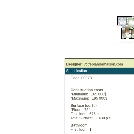
Designer
: Votreplandemaison.com
Specification
Code: 00078
Construction costs
*Minimum:
165 000$
*Maximum:
195 000$
Surface (sq. ft.)
*Floor:
754 p.c.
First floor:
676 p.c.
Total Surface:
1 430 p.c.
Bathroom
First floor:
1