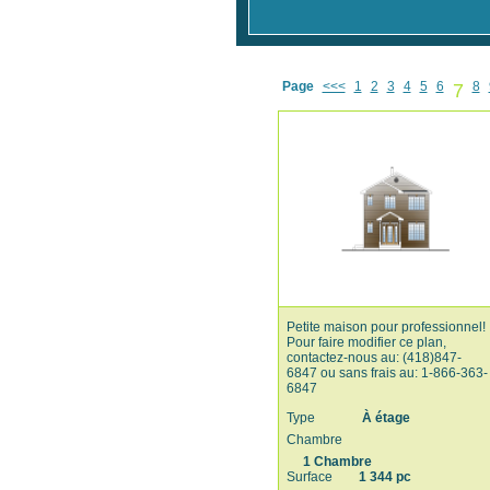
Page
<<<
1
2
3
4
5
6
7
8
Petite maison pour professionnel!
Pour faire modifier ce plan,
contactez-nous au: (418)847-
6847 ou sans frais au: 1-866-363-
6847
Type
À étage
Chambre
1 Chambre
Surface
1 344 pc