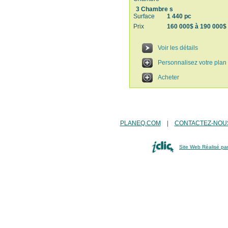
3 Chambre s
Surface
1 440 pc
Prix
160 000$ à 190 000$
Voir les détails
Personnalisez votre plan
Acheter
PLANEQ.COM
|
CONTACTEZ-NOU
Site Web Réalisé par 